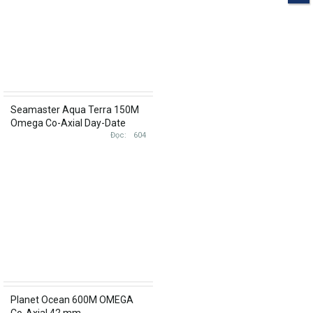
Seamaster Aqua Terra 150M
Omega Co-Axial Day-Date
231.53.42.22.02.001 ( dây da
Đọc
604
vàng khối Brand New )
Planet Ocean 600M OMEGA