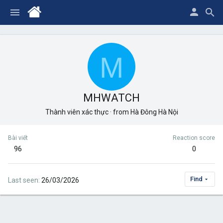
M
MHWATCH
Thành viên xác thực
·
from
Hà Đông Hà Nội
Bài viết
Reaction score
96
0
Find
Last seen
26/03/2026