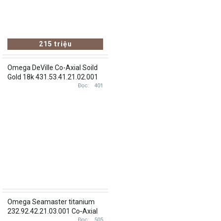
215 triệu
Omega DeVille Co-Axial Soild
Gold 18k 431.53.41.21.02.001
Brand new
Đọc
401
Omega Seamaster titanium
232.92.42.21.03.001 Co‑Axial
42 Mm Blue dial lướt 2023
Đọc
505