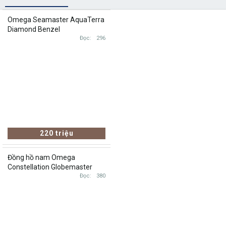
Omega Seamaster AquaTerra
Diamond Benzel
231.25.39.21.55.001
Đọc
296
23125392155001, 38.5mm (
Brand new )
220 triệu
Đồng hồ nam Omega
Constellation Globemaster
130.20.39.21.03.001 ( Brand
Đọc
380
new )