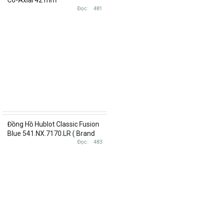
Co-Axial 42 mm
232.32.42.21.01.005
Đọc
481
23232422101005
Đồng Hồ Hublot Classic Fusion
Blue 541.NX.7170.LR ( Brand
new ) size 42
Đọc
483