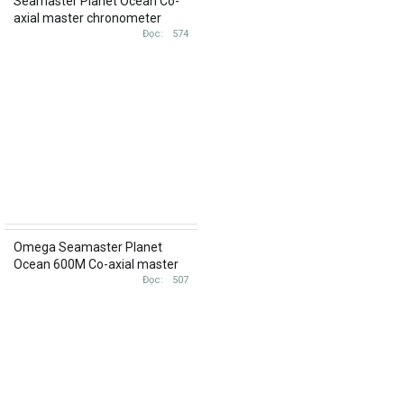
Seamaster Planet Ocean Co-
axial master chronometer
215.92.44.21.99.001 Titan
Đọc
574
Omega Seamaster Planet
Ocean 600M Co-axial master
chronometer 39.5mm
Đọc
507
215.30.40.20.03.001