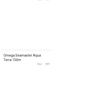
Omega Seamaster Aqua
Terra 150m
231.53.39.21.08.001 vàng khối
Đọc
449
18k, new, BHTC