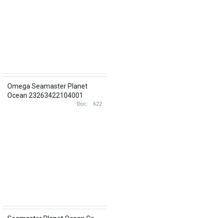
Omega Seamaster Planet
Ocean 23263422104001
232.63.42.21.04.001 Rose Gold
Đọc
622