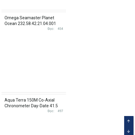
Omega Seamaster Planet
Ocean 232.58.42.21.04.001
23258422104001 Rose Gold
Đọc
454
diamond ( Brand new )
Aqua Terra 150M Co-Axial
Chronometer Day-Date 41.5
mm 231.13.42.22.02.001
Đọc
497
23113422202001
TOP
BOT