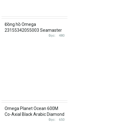
Đồng hồ Omega
23155342055003 Seamaster
18K Rose Gold Ladies Diamond
Đọc
480
231.55.34.20.55.003
Omega Planet Ocean 600M
Co-Axial Black Arabic Diamond
& Rose Gold 18k diamond
Đọc
650
232.58.38.20.01.001
23258382001001