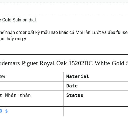
 Gold Salmon dial
nhận order bất kỳ mẫu nào khác cả Mới lẫn Lướt và đều fullset nh
n thấy ưng ý .
demars Piguet Royal Oak 15202BC White Gold S
ew
Material
Date
t Nhân thân
Status
0 $