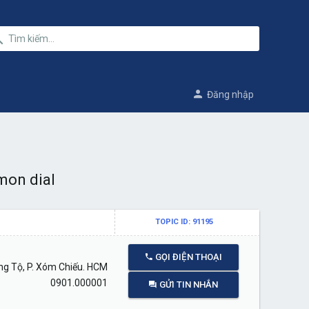
Đăng nhập
mon dial
TOPIC ID: 91195
GỌI ĐIỆN THOẠI
g Tộ, P. Xóm Chiếu. HCM
0901.000001
GỬI TIN NHẮN