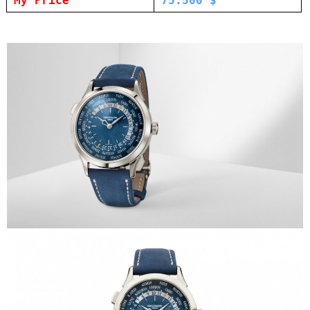
My Price
75.500 $