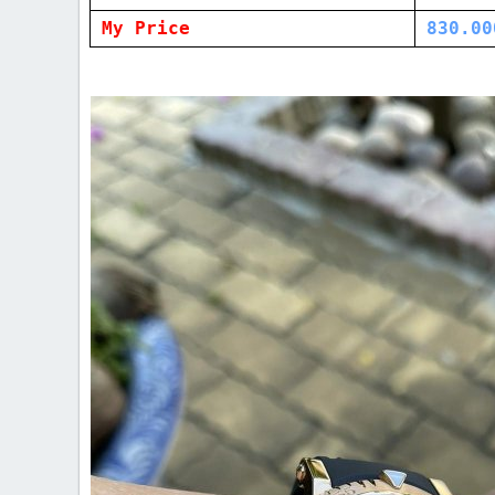
My Price
830.00