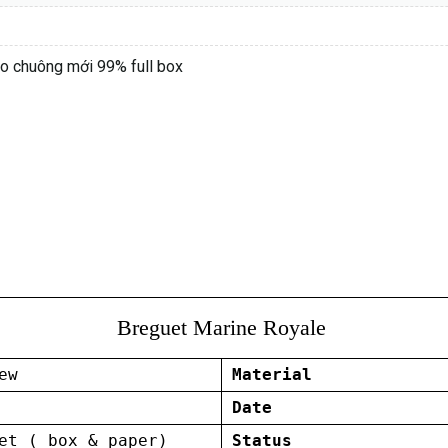
 chuông mới 99% full box
Breguet Marine Royale
ew
Material
Date
et ( box & paper)
Status