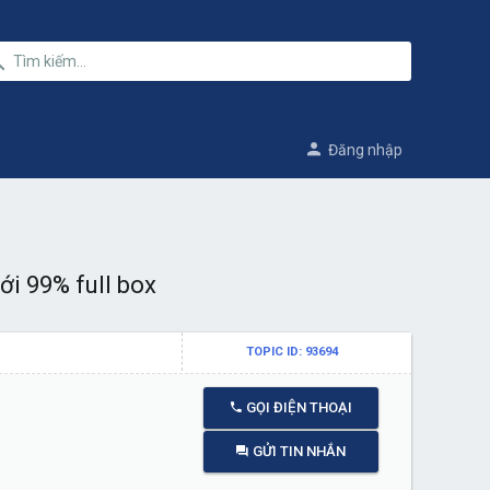
Đăng nhập
i 99% full box
TOPIC ID: 93694
GỌI ĐIỆN THOẠI
GỬI TIN NHẮN