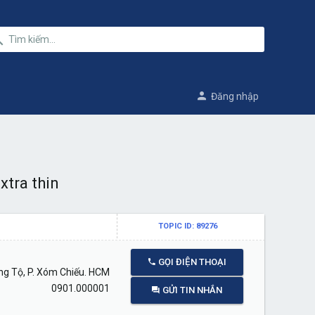
Đăng nhập
tra thin
TOPIC ID: 89276
GỌI ĐIỆN THOẠI
g Tộ, P. Xóm Chiếu. HCM
0901.000001
GỬI TIN NHẮN