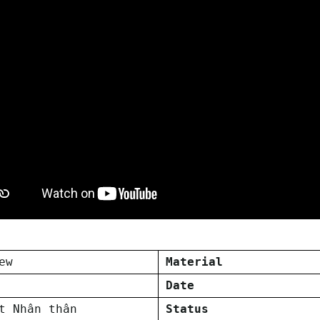
ew
Material
Date
t Nhân thân
Status