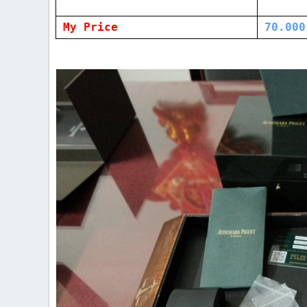
My Price
70.000