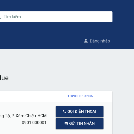
Đăng nhập
lue
TOPIC ID: 90136
GỌI ĐIỆN THOẠI
g Tộ, P. Xóm Chiếu. HCM
0901.000001
GỬI TIN NHẮN