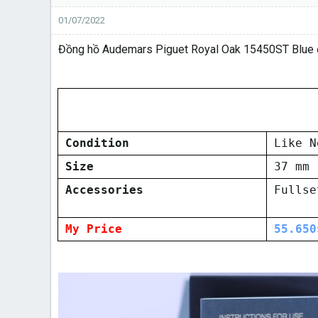
01/07/2022
Đồng hồ Audemars Piguet Royal Oak 15450ST Blue đã
Condition
Like N
Size
37 mm
Accessories
Fullse
My Price
55.650