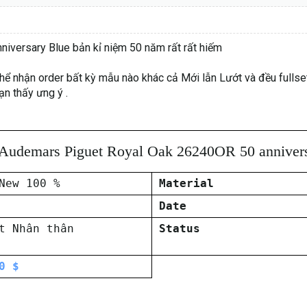
versary Blue bản kỉ niệm 50 năm rất rất hiếm
nhận order bất kỳ mẫu nào khác cả Mới lẫn Lướt và đều fullset nh
n thấy ưng ý .
Audemars Piguet Royal Oak 26240OR 50 annivers
New 100 %
Material
Date
t Nhân thân
Status
0 $