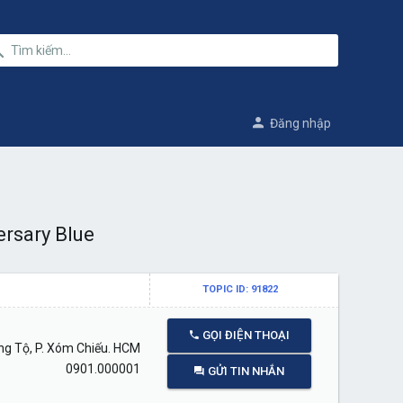
Đăng nhập
rsary Blue
TOPIC ID: 91822
GỌI ĐIỆN THOẠI
g Tộ, P. Xóm Chiếu. HCM
0901.000001
GỬI TIN NHẮN