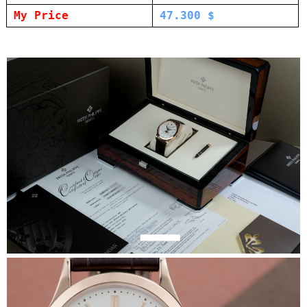
My Price
47.300 $