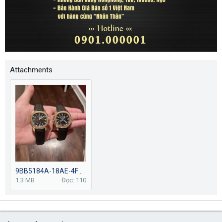
Attachments
9BB5184A-18AE-4FC6-B89E-CC7A90B09517.jpeg
1.3 MB
Đọc: 110