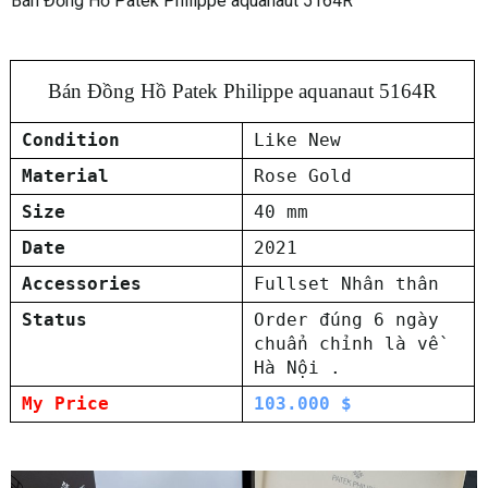
Bán Đồng Hồ Patek Philippe aquanaut 5164R
Bán Đồng Hồ Patek Philippe aquanaut 5164R
Condition
Like New
Material
Rose Gold
Size
40 mm
Date
2021
Accessories
Fullset Nhân thân
Status
Order đúng 6 ngày
chuẩn chỉnh là về
Hà Nội .
My Price
103.000 $