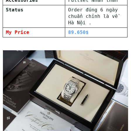
Accessories
Fullset Nhân thân
Status
Order đúng 6 ngày
chuẩn chỉnh là về
Hà Nội .
My Price
89.650$