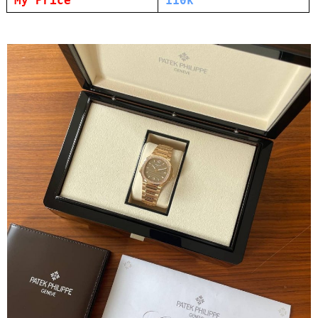
My Price
110k