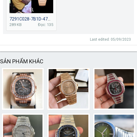
7291C028-7B1D-47AF-93EF-A8E754A549A7.jpeg
289 KB
Đọc: 135
Last edited:
05/09/2023
SẢN PHẨM KHÁC