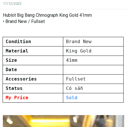
17/12/2022
Hublot Big Bang Chrnograph King Gold 41mm
• Brand New / Fullset
Condition
Brand New
Material
King Gold
Size
41mm
Date
Accessories
Fullset
Status
Có sẵn
My Price
Sold