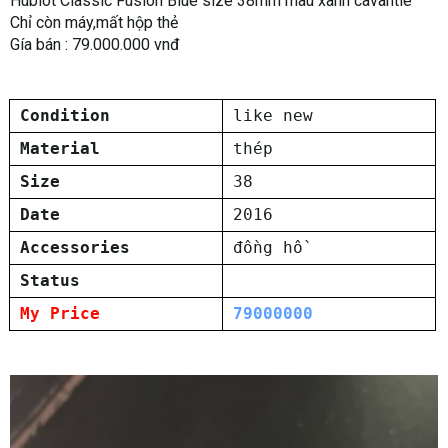
Hublot Classic Fusion Blue size 38mm màu xanh cavantie
Chỉ còn máy,mất hộp thẻ
Gía bán : 79.000.000 vnđ
Condition
like new
Material
thép
Size
38
Date
2016
Accessories
đồng hồ
Status
My Price
79000000