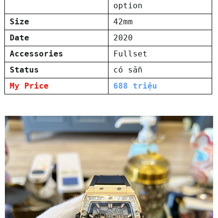
option
Size
42mm
Date
2020
Accessories
Fullset
Status
có sẵn
My Price
688 triệu