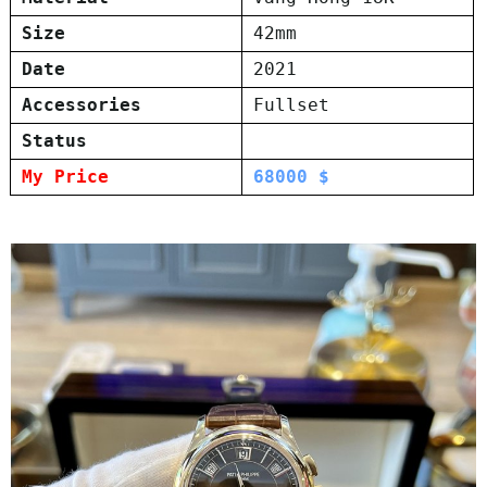
Size
42mm
Date
2021
Accessories
Fullset
Status
My Price
68000 $