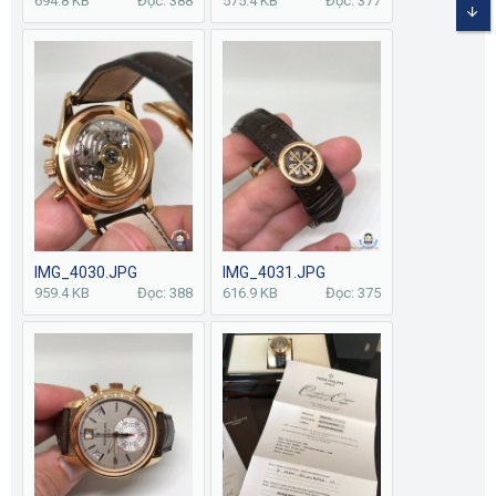
694.8 KB
Đọc: 388
575.4 KB
Đọc: 377
BOT
IMG_4030.JPG
IMG_4031.JPG
959.4 KB
Đọc: 388
616.9 KB
Đọc: 375