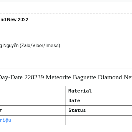
ond New 2022
g Nguyễn (Zalo/Viber/Imess)
Day-Date 228239 Meteorite Baguette Diamond N
Material
Date
t
Status
riệu