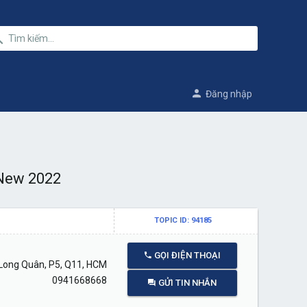
Đăng nhập
 New 2022
TOPIC ID: 94185
GỌI ĐIỆN THOẠI
 Long Quân, P5, Q11, HCM
0941668668
GỬI TIN NHẮN