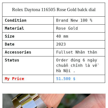
Rolex Daytona 116505 Rose Gold balck dial
Condition
Brand New 100 %
Material
Rose Gold
Size
40 mm
Date
2023
Accessories
Fullset Nhân thân
Status
Order đúng 6 ngày
chuẩn chỉnh là về
Hà Nội .
My Price
51.500 $