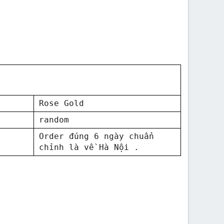
Rose Gold
random
Order đúng 6 ngày chuẩn
chỉnh là về Hà Nội .