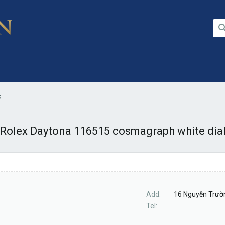
c
Rolex Daytona 116515 cosmagraph white dia
Add
16 Nguyễn Trườn
Tel