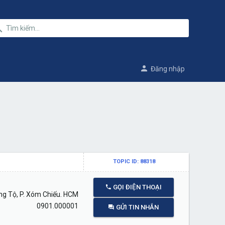
Đăng nhập
l
TOPIC ID: 88318
GỌI ĐIỆN THOẠI
g Tộ, P. Xóm Chiếu. HCM
0901.000001
GỬI TIN NHẮN