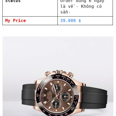
Status
Order đúng 6 ngày
là về - Không có
sẵn-
My Price
39.000 $