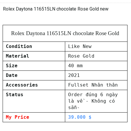
Rolex Daytona 116515LN chocolate Rose Gold new
Rolex Daytona 116515LN chocolate Rose Gold
Condition
Like New
Material
Rose Gold
Size
40 mm
Date
2021
Accessories
Fullset Nhân thân
Status
Order đúng 6 ngày
là về - Không có
sẵn-
My Price
39.000 $