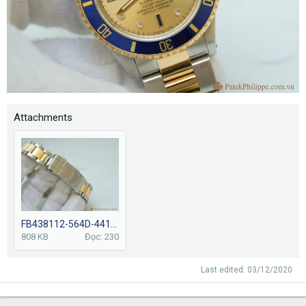
Attachments
FB438112-564D-4416-A060-16D4DB5C347B-759-0000009D56BD9BFE.JPG
808 KB
Đọc: 230
Last edited:
03/12/2020