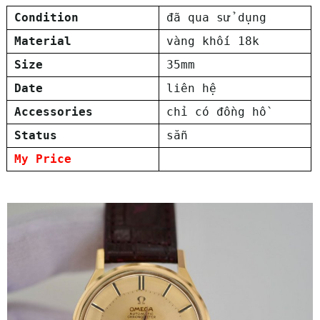
Condition
đã qua sử dụng
Material
vàng khối 18k
Size
35mm
Date
liên hệ
Accessories
chỉ có đồng hồ
Status
sẵn
My Price