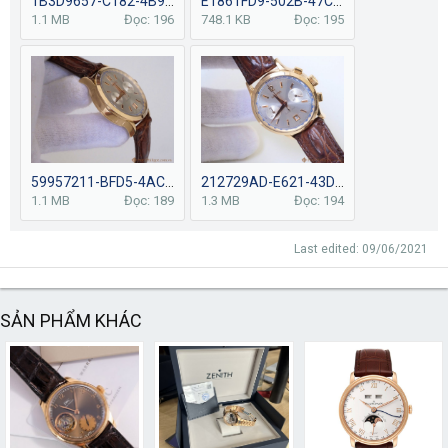
1B3D9657-C182-4B95-AD30-C092C6B65C32-2561-0000006333BF5CA6.JPG
E1861FD9-502B-47CD-8828-E301EE89B551-2561-000000633053D850.JPG
1.1 MB
Đọc: 196
748.1 KB
Đọc: 195
59957211-BFD5-4AC6-A9A9-F0340214A46F-2561-000000632A804CA3.jpg
212729AD-E621-43D6-ABEF-AE8DCD4F4D98-2561-00000063207CF75A.jpg
1.1 MB
Đọc: 189
1.3 MB
Đọc: 194
Last edited:
09/06/2021
SẢN PHẨM KHÁC