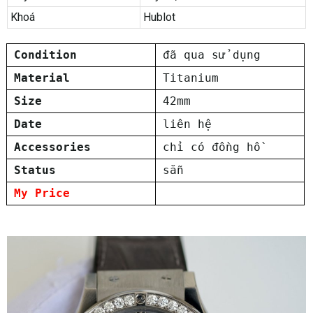
Khoá
Hublot
Condition
đã qua sử dụng
Material
Titanium
Size
42mm
Date
liên hệ
Accessories
chỉ có đồng hồ
Status
sẵn
My Price