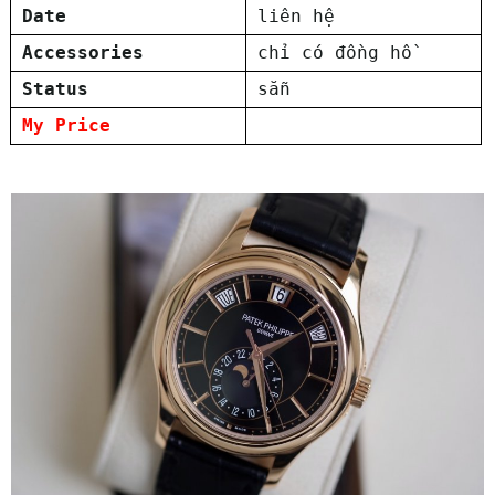
Date
liên hệ
Accessories
chỉ có đồng hồ
Status
sẵn
My Price