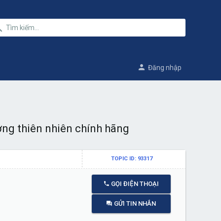
Đăng nhập
ng thiên nhiên chính hãng
TOPIC ID: 93317
GỌI ĐIỆN THOẠI
GỬI TIN NHẮN