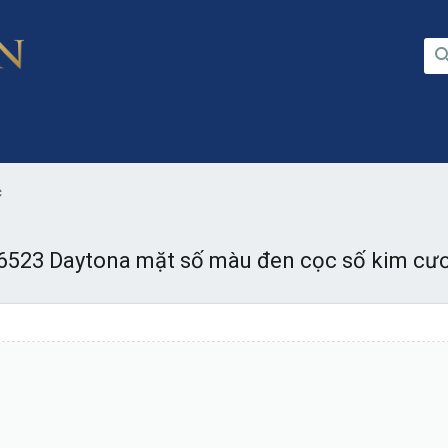
c
16523 Daytona mặt số màu đen cọc số kim cươ