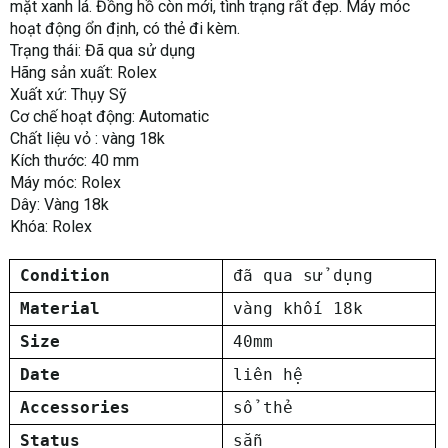
mặt xanh lá. Đồng hồ còn mới, tình trạng rất đẹp. Máy móc
hoạt động ổn định, có thẻ đi kèm.
Trạng thái: Đã qua sử dụng
Hãng sản xuất: Rolex
Xuất xứ: Thụy Sỹ
Cơ chế hoạt động: Automatic
Chất liệu vỏ : vàng 18k
Kích thước: 40 mm
Máy móc: Rolex
Dây: Vàng 18k
Khóa: Rolex
Condition
đã qua sử dụng
Material
vàng khối 18k
Size
40mm
Date
liên hệ
Accessories
sổ thẻ
Status
sẵn