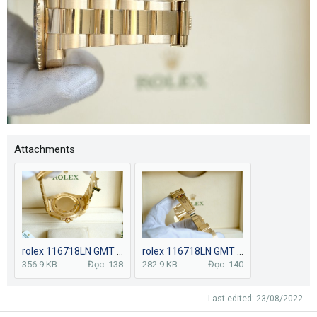
Attachments
rolex 116718LN GMT mặt số Green (4).jpg
rolex 116718LN GMT mặt số Green (7).jpg
356.9 KB
Đọc: 138
282.9 KB
Đọc: 140
Last edited:
23/08/2022