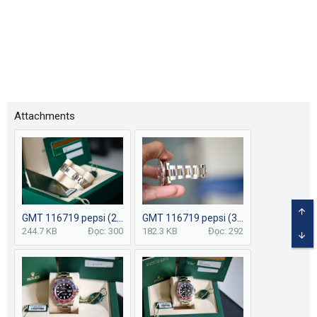
Attachments
GMT 116719 pepsi (2).JPG
GMT 116719 pepsi (3).JPG
TOP
244.7 KB
Đọc: 300
182.3 KB
Đọc: 292
BOT