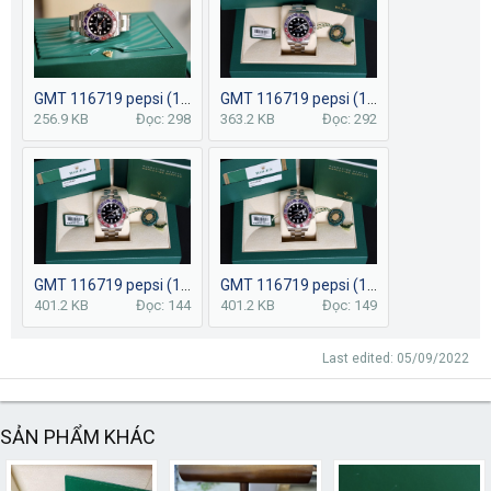
GMT 116719 pepsi (10).JPG
GMT 116719 pepsi (11).JPG
256.9 KB
Đọc: 298
363.2 KB
Đọc: 292
GMT 116719 pepsi (1) - Copy.JPG
GMT 116719 pepsi (1).JPG
401.2 KB
Đọc: 144
401.2 KB
Đọc: 149
Last edited:
05/09/2022
SẢN PHẨM KHÁC