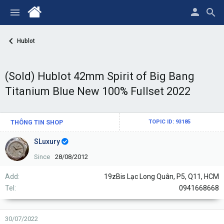
Hublot
(Sold) Hublot 42mm Spirit of Big Bang
Titanium Blue New 100% Fullset 2022
THÔNG TIN SHOP
TOPIC ID: 93185
SLuxury
Since
28/08/2012
Add
19zBis Lạc Long Quân, P5, Q11, HCM
Tel
0941668668
30/07/2022