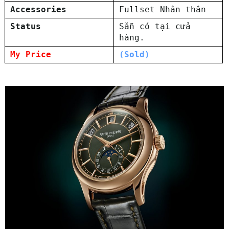
Accessories
Fullset Nhân thân
Status
Sẵn có tại cửa
hàng.
My Price
(Sold)