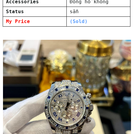
Accessories
Đồng hồ không
Status
sẵn
My Price
(Sold)