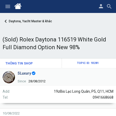
Daytona, Yacht Master & khác
(Sold) Rolex Daytona 116519 White Gold
Full Diamond Option New 98%
THÔNG TIN SHOP
TOPIC ID: 93281
SLuxury
Since
28/08/2012
Add
19zBis Lạc Long Quân, P5, Q11, HCM
Tel
0941668668
10/08/2022