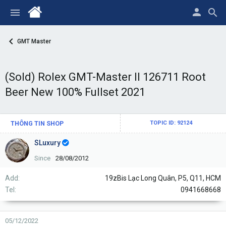
GMT Master
(Sold) Rolex GMT-Master II 126711 Root
Beer New 100% Fullset 2021
THÔNG TIN SHOP
TOPIC ID: 92124
SLuxury
Since
28/08/2012
Add
19zBis Lạc Long Quân, P5, Q11, HCM
Tel
0941668668
05/12/2022