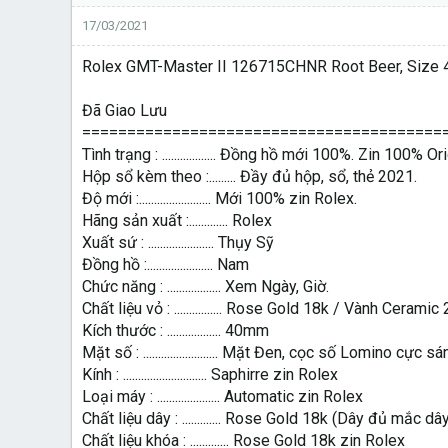
17/03/2021
Rolex GMT-Master II 126715CHNR Root Beer, Size 4
Đã Giao Lưu
========================================
Tình trạng : .................. Đồng hồ mới 100%. Zin 100% Ori
Hộp sổ kèm theo :......... Đầy đủ hộp, sổ, thẻ 2021.
Độ mới :........................ Mới 100% zin Rolex.
Hãng sản xuất :............. Rolex
Xuất sứ : ...................... Thụy Sỹ
Đồng hồ :...................... Nam
Chức năng : .................. Xem Ngày, Giờ.
Chất liệu vỏ : ................ Rose Gold 18k / Vành Cera
Kích thước : .................. 40mm
Mặt số : ......................... Mặt Đen, cọc số Lomino cực 
Kính : ............................ Saphirre zin Rolex
Loại máy : ..................... Automatic zin Rolex
Chất liệu dây : ............. Rose Gold 18k (Dây đủ mắc d
Chất liệu khóa : ............. Rose Gold 18k zin Rolex