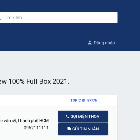
Đăng nhập
w 100% Full Box 2021.
TOPIC ID: 87776
GỌI ĐIỆN THOẠI
lê văn sỹ,Thành phố HCM
0962111111
GỬI TIN NHẮN