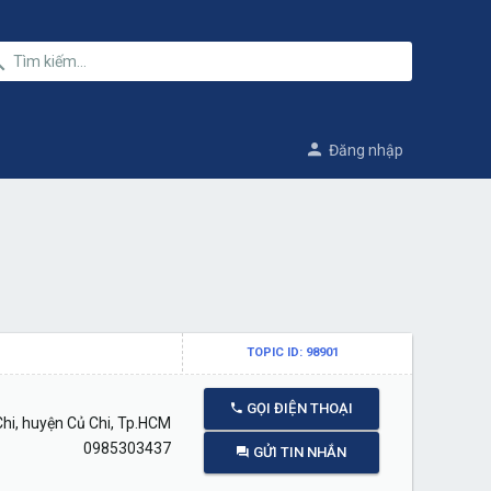
Đăng nhập
TOPIC ID: 98901
GỌI ĐIỆN THOẠI
ủ Chi, huyện Củ Chi, Tp.HCM
0985303437
GỬI TIN NHẮN