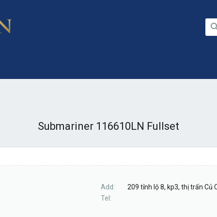
Submariner 116610LN Fullset
Add
209 tỉnh lộ 8, kp3, thị trấn C
Tel