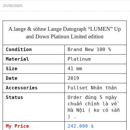
23/03/2025
A.lange & söhne Lange Datograph “LUMEN” Up
and Down Platinun Linited edition
Condition
Brand New 100 %
Material
Platinum
Size
41 mm
Date
2019
Accessories
Fullset Nhân thân
Status
Order đúng 5 ngày
chuẩn chỉnh là về
Hà Nội ( ko có sẵn
) .
My Price
242.000 $