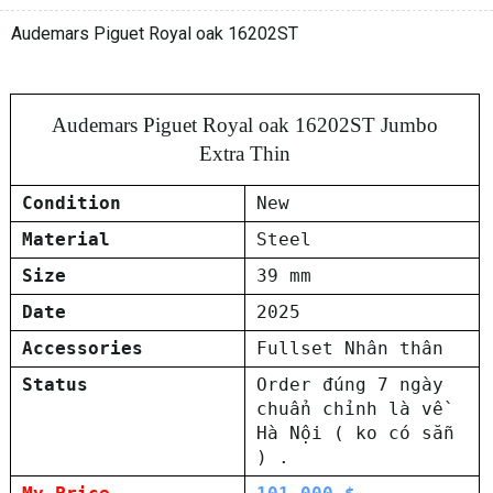
Audemars Piguet Royal oak 16202ST
Audemars Piguet Royal oak 16202ST Jumbo
Extra Thin
Condition
New
Material
Steel
Size
39 mm
Date
2025
Accessories
Fullset Nhân thân
Status
Order đúng 7 ngày
chuẩn chỉnh là về
Hà Nội ( ko có sẵn
) .