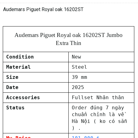
Audemars Piguet Royal oak 16202ST
Audemars Piguet Royal oak 16202ST Jumbo
Extra Thin
Condition
New
Material
Steel
Size
39 mm
Date
2025
Accessories
Fullset Nhân thân
Status
Order đúng 7 ngày
chuẩn chỉnh là về
Hà Nội ( ko có sẵn
) .