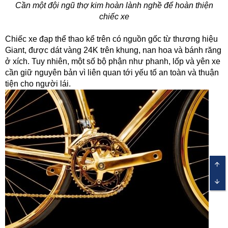
Cần một đội ngũ thợ kim hoàn lành nghề để hoàn thiện
chiếc xe
Chiếc xe đạp thể thao kể trên có nguồn gốc từ thương hiệu
Giant, được dát vàng 24K trên khung, nan hoa và bánh răng
ở xích. Tuy nhiên, một số bộ phận như phanh, lốp và yên xe
cần giữ nguyên bản vì liên quan tới yếu tố an toàn và thuận
tiện cho người lái.
TOP
BOT