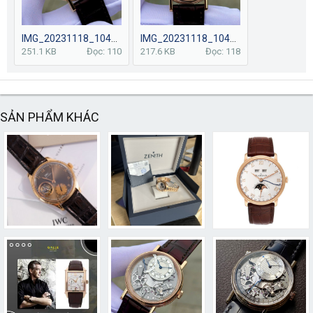
IMG_20231118_104415.jpg
IMG_20231118_104412.jpg
251.1 KB
Đọc: 110
217.6 KB
Đọc: 118
SẢN PHẨM KHÁC