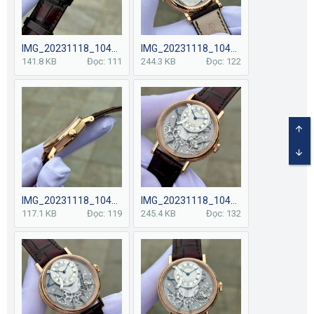
IMG_20231118_104428.jpg
IMG_20231118_104423.jpg
141.8 KB
Đọc: 111
244.3 KB
Đọc: 122
TOP
BOT
IMG_20231118_104421.jpg
IMG_20231118_104418.jpg
117.1 KB
Đọc: 119
245.4 KB
Đọc: 132