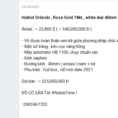
20/04/2023
Hublot Orlinski , Rose Gold 18kt , white dial 40mm (
Retail : ~ 22,800 $ ( ~ 540,000,000 Đ )
- Vỏ được hoàn thiện xen kẽ giữa phương pháp chải xư
- Mặt số trắng , kim cọc vàng hồng
- Máy automatic HB 1100, chạy chuẩn xác
- Kính saphire
- Đường kính : 40mm ( unisex ) nam + nữ
- Phụ kiện : Full box , rất mới date 2021
.
Giá bán : ~ 325,000,000 Đ
.
ĐỒ CÓ SẴN TẠI #NobleTime !
: 0903467720