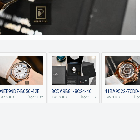
99EE99D7-B056-42EC-B901-66A044FA3508.jpeg
8CDA9B81-8C24-4645-9C66-E6E320C55360.jpeg
187.5 KB
Đọc: 132
181.3 KB
Đọc: 117
199.1 KB
Đọc