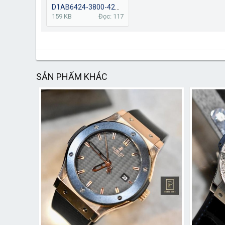
D1AB6424-3800-42CD-BE75-1E41A9D50E78.jpeg
159 KB
Đọc: 117
SẢN PHẨM KHÁC