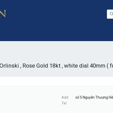
Orlinski , Rose Gold 18kt , white dial 40mm ( fu
Add
số 5 Nguyễn Thượng Hiền
Tel