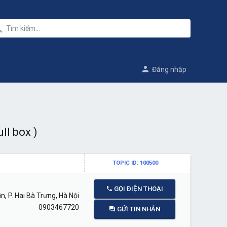
Đăng nhập
ll box )
TOPIC ID: 100500
GỌI ĐIỆN THOẠI
, P. Hai Bà Trưng, Hà Nội
0903467720
GỬI TIN NHẮN