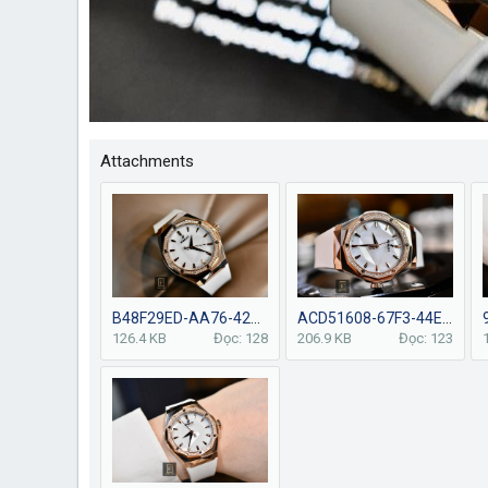
Attachments
B48F29ED-AA76-42AC-8AA3-C24891BA2349.jpeg
ACD51608-67F3-44E4-868C-F8849F6D4BE4.jpeg
126.4 KB
Đọc: 128
206.9 KB
Đọc: 123