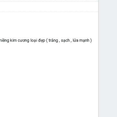
iềng kim cương loại đẹp ( trắng , sạch , lửa mạnh )