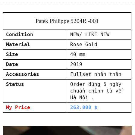
Patek Philippe 5204R -001
Condition
NEW/ LIKE NEW
Material
Rose Gold
Size
40 mm
Date
2019
Accessories
Fullset nhân thân
Status
Order đúng 6 ngày
chuẩn chỉnh là về
Hà Nội .
My Price
263.000 $