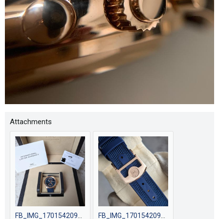
Attachments
FB_IMG_1701542090229.jpg
FB_IMG_1701542094794.jpg