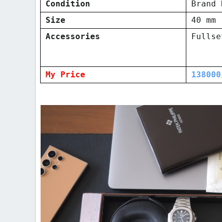
Condition
Brand 
Size
40 mm
Accessories
Fullse
My Price
138000