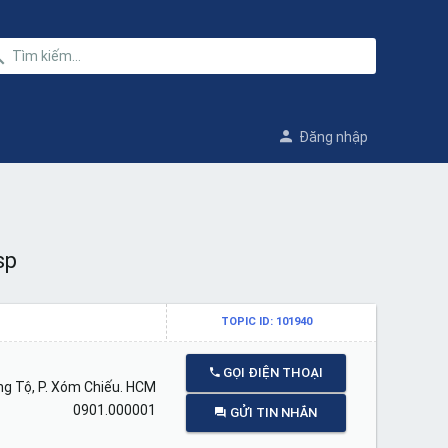
Đăng nhập
sp
TOPIC ID: 101940
GỌI ĐIỆN THOẠI
g Tộ, P. Xóm Chiếu. HCM
0901.000001
GỬI TIN NHẮN