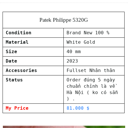
Patek Philippe 5320G
Condition
Brand New 100 %
Material
White Gold
Size
40 mm
Date
2023
Accessories
Fullset Nhân thân
Status
Order đúng 5 ngày
chuẩn chỉnh là về
Hà Nội ( ko có sẵn
) .
My Price
81.000 $