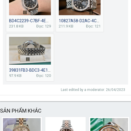
BD4C2239-C7BF-4EC1-9AA1-4DE06201E112.jpeg
10827A58-D2AC-4C31-8420-B91EA92D6117.jpeg
231.8 KB
Đọc: 129
211.9 KB
Đọc: 121
39831FB3-BDC3-4E1C-B208-736EB8A4C9F1.jpeg
97.9 KB
Đọc: 120
Last edited by a moderator:
26/04/2023
SẢN PHẨM KHÁC