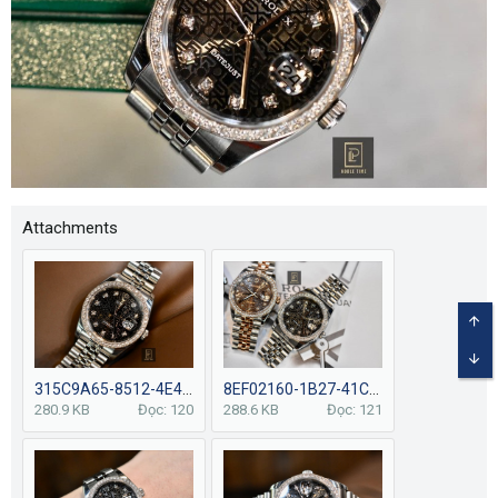
Attachments
TOP
BOT
315C9A65-8512-4E49-9E89-31996A4D5766.jpeg
8EF02160-1B27-41C3-8AEE-83D0063EB573.jpeg
280.9 KB
Đọc: 120
288.6 KB
Đọc: 121