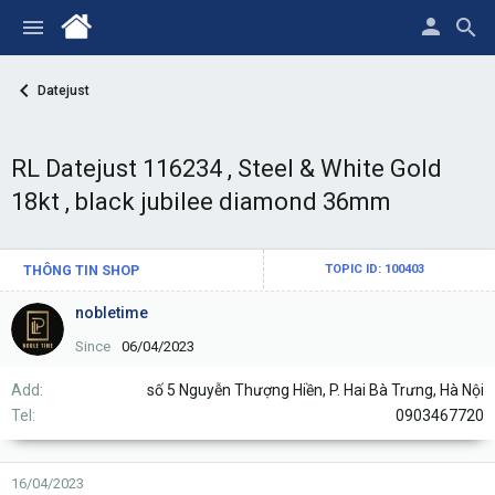
Datejust
RL Datejust 116234 , Steel & White Gold
18kt , black jubilee diamond 36mm
THÔNG TIN SHOP
TOPIC ID: 100403
nobletime
Since
06/04/2023
Add
số 5 Nguyễn Thượng Hiền, P. Hai Bà Trưng, Hà Nội
Tel
0903467720
16/04/2023