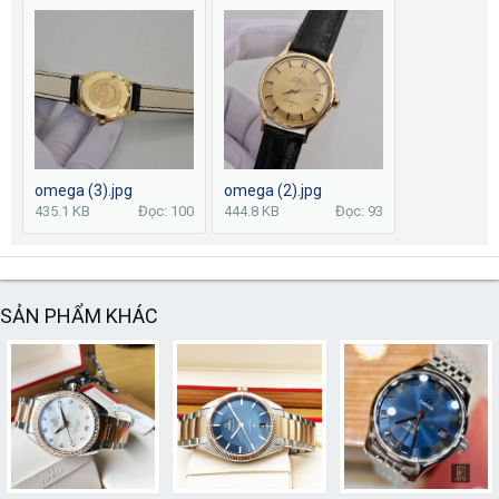
omega (3).jpg
omega (2).jpg
435.1 KB
Đọc: 100
444.8 KB
Đọc: 93
SẢN PHẨM KHÁC