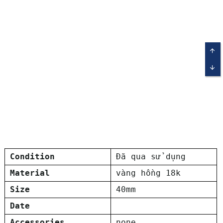
TOP
BOT
Condition
Đã qua sử dụng
Material
vàng hồng 18k
Size
40mm
Date
Accessories
none