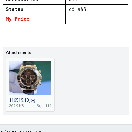
Status
có sẵn
My Price
Attachments
116515.18.jpg
269.9 KB
Đọc: 114