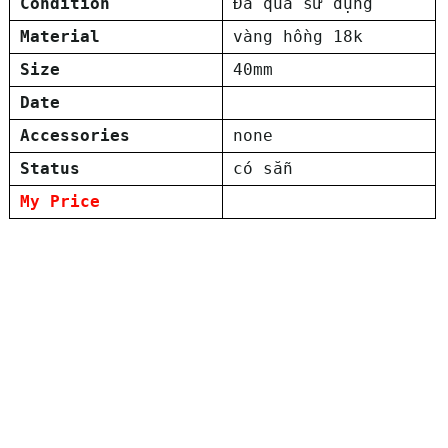
Condition
Đã qua sử dụng
Material
vàng hồng 18k
Size
40mm
Date
Accessories
none
Status
có sẵn
My Price