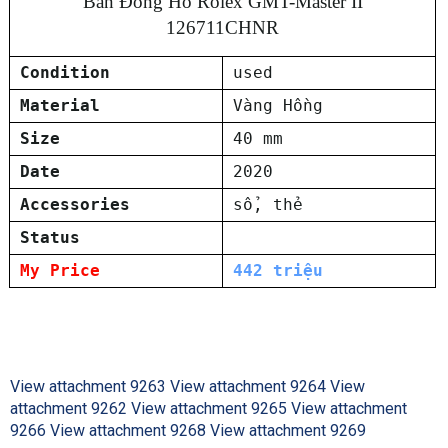
Bán Đồng Hồ Rolex GMT-Master II
126711CHNR
Condition
used
Material
Vàng Hồng
Size
40 mm
Date
2020
Accessories
sổ, thẻ
Status
My Price
442 triệu
View attachment 9263
View attachment 9264
View
attachment 9262
View attachment 9265
View attachment
9266
View attachment 9268
View attachment 9269