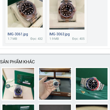
IMG-3061.jpg
IMG-3063.jpg
1.7 MB
Đọc: 432
1.9 MB
Đọc: 405
SẢN PHẨM KHÁC