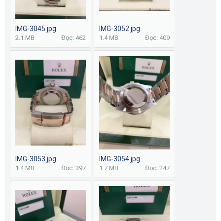
IMG-3045.jpg
IMG-3052.jpg
2.1 MB
Đọc: 462
1.4 MB
Đọc: 409
IMG-3053.jpg
IMG-3054.jpg
1.4 MB
Đọc: 397
1.7 MB
Đọc: 247