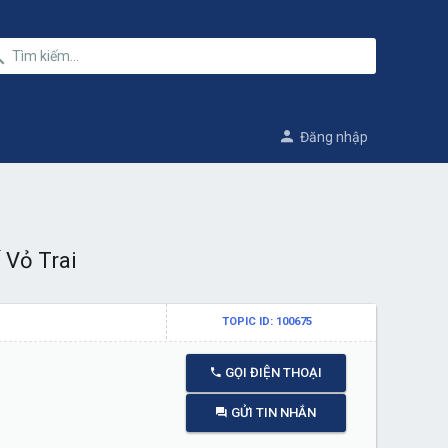
Đăng nhập
 Vỏ Trai
TOPIC ID: 100675
GỌI ĐIỆN THOẠI
GỬI TIN NHẮN