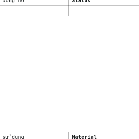
 đồng hồ
Status
 sử dụng
Material