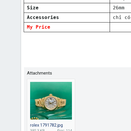
Size
26mm
Accessories
chỉ có
My Price
Attachments
rolex 1791782.jpg
392.3 KB
Đọc: 114