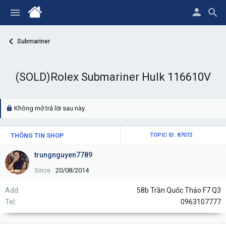
Submariner
(SOLD)Rolex Submariner Hulk 116610V
Không mở trả lời sau này.
THÔNG TIN SHOP
TOPIC ID: 87072
trungnguyen7789
Since
20/08/2014
Add
58b Trần Quốc Thảo F7 Q3
Tel
0963107777