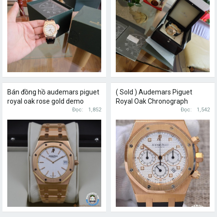
Bán đồng hồ audemars piguet
( Sold ) Audemars Piguet
royal oak rose gold demo
Royal Oak Chronograph
fullset us
Đọc
1,852
26022OR, New 98%, Full Box.
Đọc
1,542