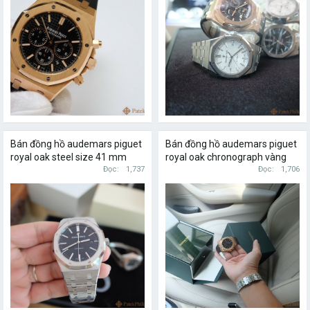
Bán đồng hồ audemars piguet
Bán đồng hồ audemars piguet
royal oak steel size 41 mm
royal oak chronograph vàng
như mới fullset
Đọc
1,737
hồng khối như mới fullset nhân
Đọc
1,706
thân