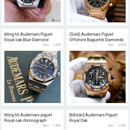
Đồng hồ Audemars Piguet
(Sold) Audemars Piguet
Royal oak Blue Diamond
Offshore Baguette Diamonds
15451ST
Đọc
1,635
Bezel Option New 98%
Đọc
2,013
Đồng hồ Audemars piguet
[Đã bán] Audemars Piguet
Royal oak chronograph
Royal Oak
26022OR
Đọc
1,504
26557OR.ZZ.D098CR.01 vàng
Đọc
1,347