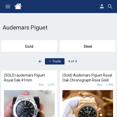
Audemars Piguet
Gold
Steel
First
Trước
4 of 4
(SOLD) audemars Piguet
(Sold) Audemars Piguet Royal
Royal Oak 41mm
Oak Chronograph Rose Gold
Đọc
1,071
New 98%
Đọc
1,936