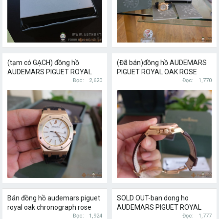
(tạm có GẠCH) đồng hồ
(Đã bán)đồng hồ AUDEMARS
AUDEMARS PIGUET ROYAL
PIGUET ROYAL OAK ROSE
OAK vàng hồng fullbox
Đọc
2,620
GOLD CHRONOGRAPH DATE
Đọc
1,770
FULLSET
Bán đồng hồ audemars piguet
SOLD OUT-ban dong ho
royal oak chronograph rose
AUDEMARS PIGUET ROYAL
gold (( đã bán ))
Đọc
1,924
OAK CHRONOGRAPH VANG
Đọc
1,777