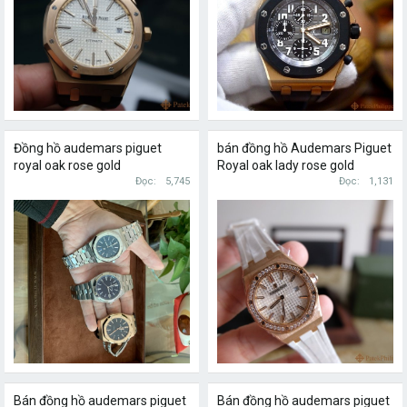
Đồng hồ audemars piguet
bán đồng hồ Audemars Piguet
royal oak rose gold
Royal oak lady rose gold
Đọc
5,745
diamond
Đọc
1,131
Bán đồng hồ audemars piguet
Bán đồng hồ audemars piguet